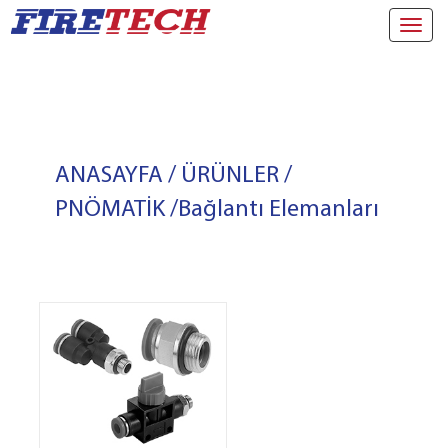
Toggl
navig
ANASAYFA
/
ÜRÜNLER
/
PNÖMATİK
/
Bağlantı Elemanları