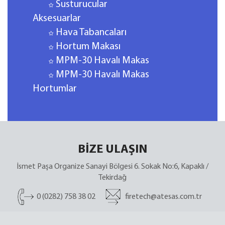
Susturucular
Aksesuarlar
Hava Tabancaları
Hortum Makası
MPM-30 Havalı Makas
MPM-30 Havalı Makas
Hortumlar
BİZE ULAŞIN
İsmet Paşa Organize Sanayi Bölgesi 6. Sokak No:6, Kapaklı /
Tekirdağ
0 (0282) 758 38 02
firetech@atesas.com.tr